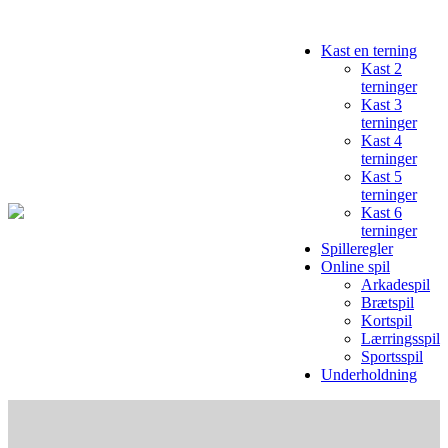
Kast en terning
Kast 2
terninger
Kast 3
terninger
Kast 4
terninger
Kast 5
terninger
Kast 6
terninger
Spilleregler
Online spil
Arkadespil
Brætspil
Kortspil
Lærringsspil
Sportsspil
Underholdning