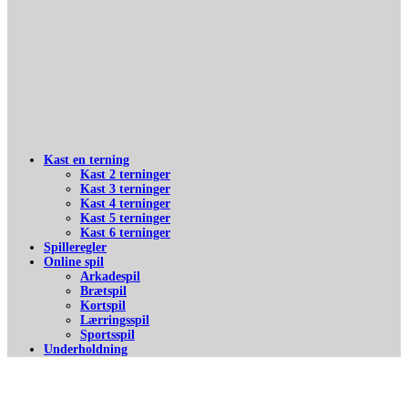
Kast en terning
Kast 2 terninger
Kast 3 terninger
Kast 4 terninger
Kast 5 terninger
Kast 6 terninger
Spilleregler
Online spil
Arkadespil
Brætspil
Kortspil
Lærringsspil
Sportsspil
Underholdning