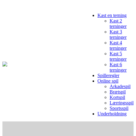
Kast en terning
Kast 2
terninger
Kast 3
terninger
Kast 4
terninger
Kast 5
terninger
Kast 6
terninger
Spilleregler
Online spil
Arkadespil
Brætspil
Kortspil
Lærringsspil
Sportsspil
Underholdning