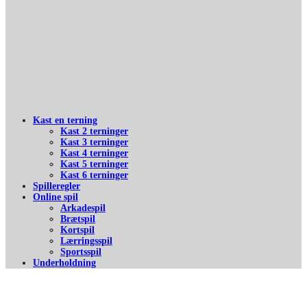
Kast en terning
Kast 2 terninger
Kast 3 terninger
Kast 4 terninger
Kast 5 terninger
Kast 6 terninger
Spilleregler
Online spil
Arkadespil
Brætspil
Kortspil
Lærringsspil
Sportsspil
Underholdning