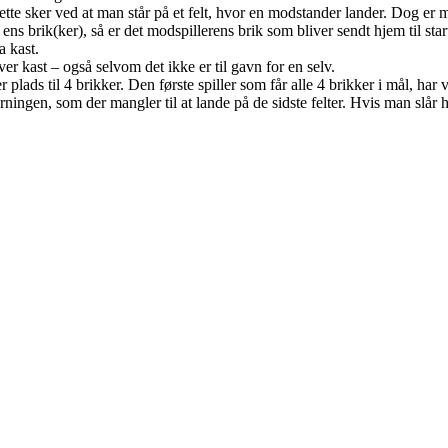
ette sker ved at man står på et felt, hvor en modstander lander. Dog er 
ns brik(ker), så er det modspillerens brik som bliver sendt hjem til sta
a kast.
 kast – også selvom det ikke er til gavn for en selv.
plads til 4 brikker. Den første spiller som får alle 4 brikker i mål, ha
erningen, som der mangler til at lande på de sidste felter. Hvis man slår