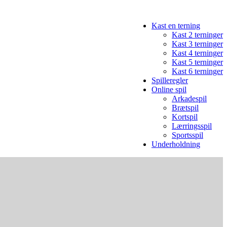
Kast en terning
Kast 2 terninger
Kast 3 terninger
Kast 4 terninger
Kast 5 terninger
Kast 6 terninger
Spilleregler
Online spil
Arkadespil
Brætspil
Kortspil
Lærringsspil
Sportsspil
Underholdning