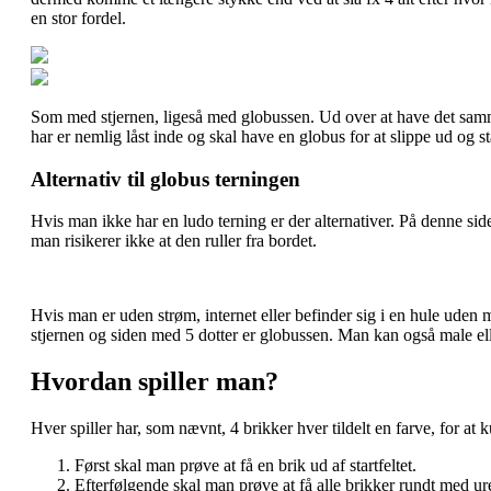
en stor fordel.
Som med stjernen, ligeså med globussen. Ud over at have det samme
har er nemlig låst inde og skal have en globus for at slippe ud og st
Alternativ til globus terningen
Hvis man ikke har en ludo terning er der alternativer. På denne sid
man risikerer ikke at den ruller fra bordet.
Hvis man er uden strøm, internet eller befinder sig i en hule uden 
stjernen og siden med 5 dotter er globussen. Man kan også male el
Hvordan spiller man?
Hver spiller har, som nævnt, 4 brikker hver tildelt en farve, for a
Først skal man prøve at få en brik ud af startfeltet.
Efterfølgende skal man prøve at få alle brikker rundt med uret