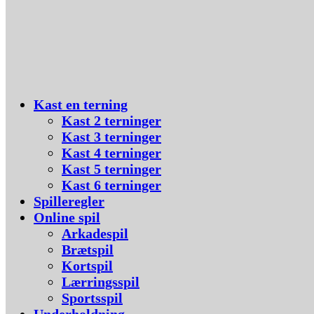
Kast en terning
Kast 2 terninger
Kast 3 terninger
Kast 4 terninger
Kast 5 terninger
Kast 6 terninger
Spilleregler
Online spil
Arkadespil
Brætspil
Kortspil
Lærringsspil
Sportsspil