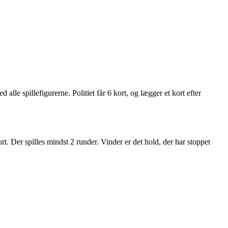
 alle spillefigurerne. Politiet får 6 kort, og lægger et kort efter
ort. Der spilles mindst 2 runder. Vinder er det hold, der har stoppet