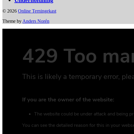
Underholdning
© 2026
Online Terningekast
Theme by
Anders Norén