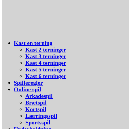
Kast en terning
Kast 2 terninger
Kast 3 terninger
Kast 4 terninger
Kast 5 terninger
Kast 6 terninger
Spilleregler
Online spil
Arkadespil
Brætspil
Kortspil
Lærringsspil
Sportsspil