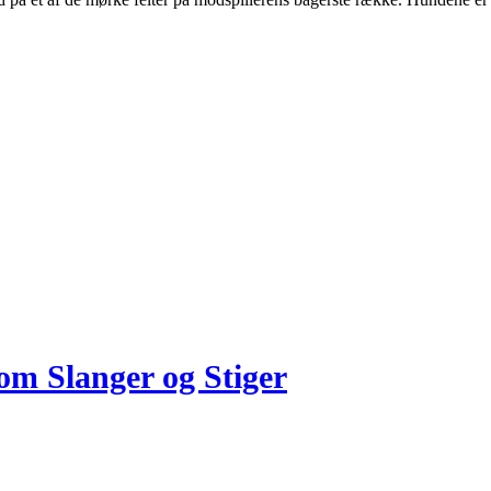
om Slanger og Stiger