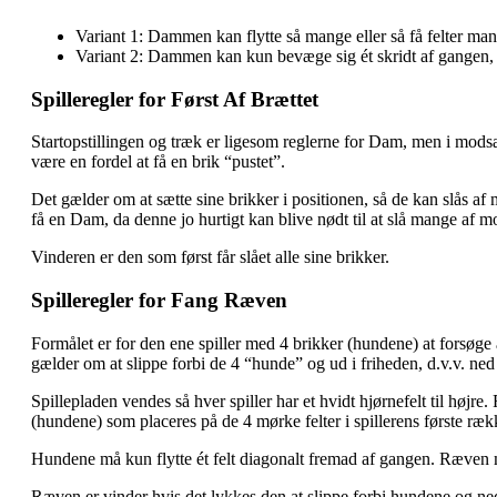
Variant 1: Dammen kan flytte så mange eller så få felter m
Variant 2: Dammen kan kun bevæge sig ét skridt af gangen, 
Spilleregler for Først Af Brættet
Startopstillingen og træk er ligesom reglerne for Dam, men i modsæt
være en fordel at få en brik “pustet”.
Det gælder om at sætte sine brikker i positionen, så de kan slås af m
få en Dam, da denne jo hurtigt kan blive nødt til at slå mange af mo
Vinderen er den som først får slået alle sine brikker.
Spilleregler for Fang Ræven
Formålet er for den ene spiller med 4 brikker (hundene) at forsøge
gælder om at slippe forbi de 4 “hunde” og ud i friheden, d.v.v. n
Spillepladen vendes så hver spiller har et hvidt hjørnefelt til højre
(hundene) som placeres på de 4 mørke felter i spillerens første ræk
Hundene må kun flytte ét felt diagonalt fremad af gangen. Ræven må f
Ræven er vinder hvis det lykkes den at slippe forbi hundene og ne