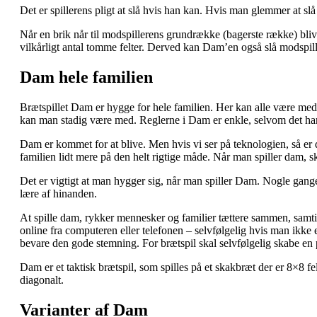
Det er spillerens pligt at slå hvis han kan. Hvis man glemmer at sl
Når en brik når til modspillerens grundrække (bagerste række) bli
vilkårligt antal tomme felter. Derved kan Dam’en også slå modspil
Dam hele familien
Brætspillet Dam er hygge for hele familien. Her kan alle være med, 
kan man stadig være med. Reglerne i Dam er enkle, selvom det han
Dam er kommet for at blive. Men hvis vi ser på teknologien, så er 
familien lidt mere på den helt rigtige måde. Når man spiller dam, 
Det er vigtigt at man hygger sig, når man spiller Dam. Nogle gange
lære af hinanden.
At spille dam, rykker mennesker og familier tættere sammen, samti
online fra computeren eller telefonen – selvfølgelig hvis man ikke 
bevare den gode stemning. For brætspil skal selvfølgelig skabe en 
Dam er et taktisk brætspil, som spilles på et skakbræt der er 8×8 fel
diagonalt.
Varianter af Dam