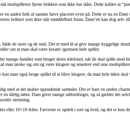
å må modspilleren fjerne brikken som ikke har slået. Dette kaldes at “pus
ver en anden brik af samme farve placeret oven på. Dette er nu en Dam 
lerens brikker som ikke står umiddelbart foran. Dam’en kan dog selv sl
både de store og de små. Det er med til at give mange hyggelige stunder t
dler om at man skal være kreativ igennem hele spillet.
der mange familier som bruger deres telefoner, når de skal spille mod h
skal man tænke sig om og være klogere og smartere end sine modspillere.
 kan man også bruge spillet til at blive klogere, da man hele tiden ska
dig med at det skaber spændende samtaler. Der er bare en anden charme 
er en dårlig taber. Dam giver mange udfordringer, og så gælder det selvf
positiv stemning.
ter eller 10×10 felter. Farverne er opdelt i sort og hvid, og det er kun 