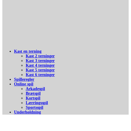
Kast en terning
Kast 2 terninger
Kast 3 terninger
Kast 4 terninger
Kast 5 terninger
Kast 6 terninger
Spilleregler
Online spil
Arkadespil
Brætspil
Kortspil
Lærringsspil
Sportsspil
Underholdning