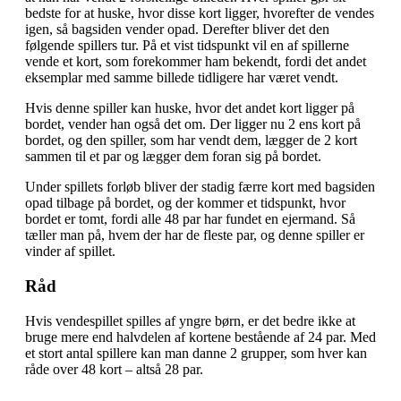
bedste for at huske, hvor disse kort ligger, hvorefter de vendes
igen, så bagsiden vender opad. Derefter bliver det den
følgende spillers tur. På et vist tidspunkt vil en af spillerne
vende et kort, som forekommer ham bekendt, fordi det andet
eksemplar med samme billede tidligere har været vendt.
Hvis denne spiller kan huske, hvor det andet kort ligger på
bordet, vender han også det om. Der ligger nu 2 ens kort på
bordet, og den spiller, som har vendt dem, lægger de 2 kort
sammen til et par og lægger dem foran sig på bordet.
Under spillets forløb bliver der stadig færre kort med bagsiden
opad tilbage på bordet, og der kommer et tidspunkt, hvor
bordet er tomt, fordi alle 48 par har fundet en ejermand. Så
tæller man på, hvem der har de fleste par, og denne spiller er
vinder af spillet.
Råd
Hvis vendespillet spilles af yngre børn, er det bedre ikke at
bruge mere end halvdelen af kortene bestående af 24 par. Med
et stort antal spillere kan man danne 2 grupper, som hver kan
råde over 48 kort – altså 28 par.