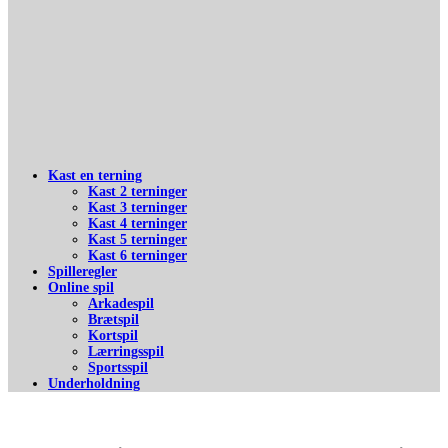
Kast en terning
Kast 2 terninger
Kast 3 terninger
Kast 4 terninger
Kast 5 terninger
Kast 6 terninger
Spilleregler
Online spil
Arkadespil
Brætspil
Kortspil
Lærringsspil
Sportsspil
Underholdning