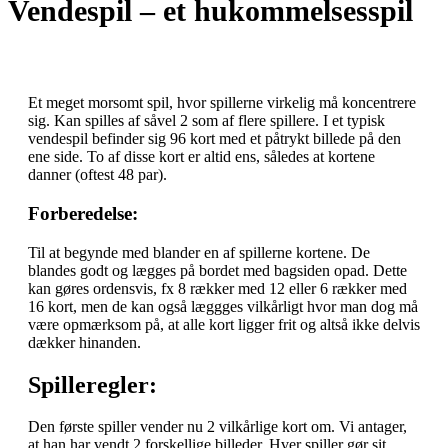
Vendespil – et hukommelsesspil
Et meget morsomt spil, hvor spillerne virkelig må koncentrere
sig. Kan spilles af såvel 2 som af flere spillere. I et typisk
vendespil befinder sig 96 kort med et påtrykt billede på den
ene side. To af disse kort er altid ens, således at kortene
danner (oftest 48 par).
Forberedelse:
Til at begynde med blander en af spillerne kortene. De
blandes godt og lægges på bordet med bagsiden opad. Dette
kan gøres ordensvis, fx 8 rækker med 12 eller 6 rækker med
16 kort, men de kan også læggges vilkårligt hvor man dog må
være opmærksom på, at alle kort ligger frit og altså ikke delvis
dækker hinanden.
Spilleregler:
Den første spiller vender nu 2 vilkårlige kort om. Vi antager,
at han har vendt 2 forskellige billeder. Hver spiller gør sit