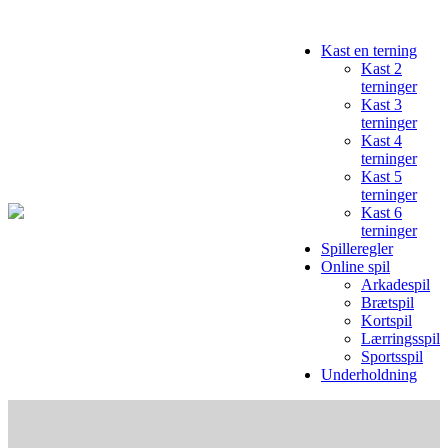
Kast en terning
Kast 2
terninger
Kast 3
terninger
Kast 4
terninger
Kast 5
terninger
Kast 6
terninger
Spilleregler
Online spil
Arkadespil
Brætspil
Kortspil
Lærringsspil
Sportsspil
Underholdning