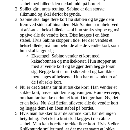
stabel med billedsiden nedad midt på bordet.
Spillet går i urets retning. Sabine er den største
slikmund og skal derfor begynde.
Sabine skal tage flere kort fra stablen og lægge dem
frem ved siden af hinanden. Når Sabine har uheld ved
at afsløre et heksebillede, skal hun straks stoppe og må
opgive alle de vendte kort. Dise lægges i en åben
stabel. Hvis Sabine stopper i tide, før der vendes et
heksebillede, må hun beholde alle de vendte kort, som
hun skal lægge sig.
Eksempel: Sabine vender et kort med
kakaobønnen og mælkekortet. Hun stopper nu
med at vende kort og lægger dem begge foran
sig. Begge kort er nu i sikkerhed og kan ikke
mere tages af heksene. Hun har nu samlet to af
de i alt seks kort.
Nu er det Stefans tur til at trække kort. Han vender et
sukkerkort, hasselnødderne og vaniljen. Han overvejer,
om han tør trække endnu et kort. Det gør han. Øv, det
er en heks. Nu skal Stefan aflevere alle de vendte kort
og lægge dem i en åben stabel på bordet.
Hvis man trækker to af de samme kort, har det ingen
betydning. Det ekstra kort skal lægges i den åbne
stabel. Man kan herefter trække flere kort. Hvis 5 eller
6 slikmunde spiller med, er det meget svært at lokke