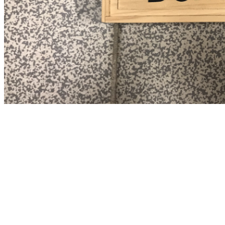
Domino
Æselspillet