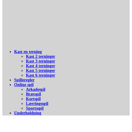
Kast en terning
Kast 2 terninger
Kast 3 terninger
Kast 4 terninger
Kast 5 terninger
Kast 6 terninger
Spilleregler
Online spil
Arkadespil
Brætspil
Kortspil
Lærringsspil
Sportsspil
Underholdning